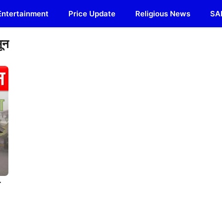
Entertainment
Price Update
Religious News
SA
सून
ा