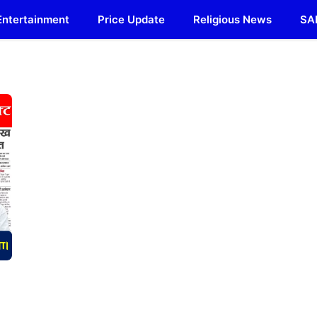
Entertainment
Price Update
Religious News
SA