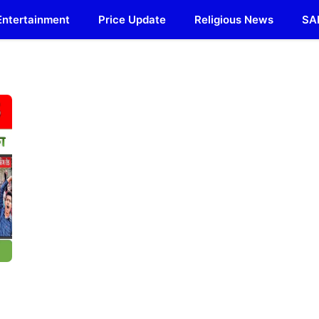
Entertainment
Price Update
Religious News
SA