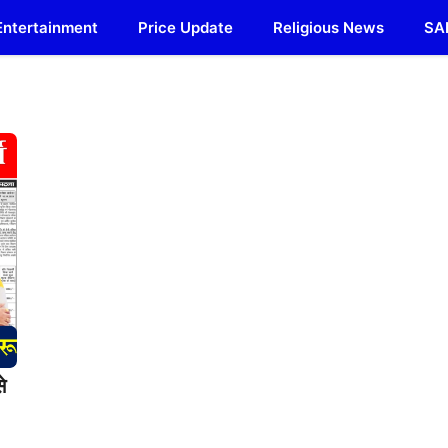
Entertainment
Price Update
Religious News
SA
े