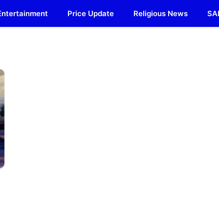
Entertainment
Price Update
Religious News
SA