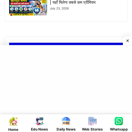
| यहाँ मिलेगा सबसे कम प्रीमियम
July 23, 2026
CATEGORIES
DAILY NEWS
EDUCATIONAL NEWS
Entertainment
National News
Politics
Price Update
Religious News
SARKARI YOJANA
Tech News
Edu News
Daily News
Web Stories
Whatsapp
Home