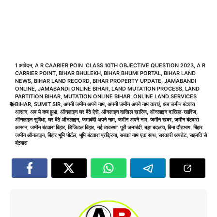
1 आवेदन
,
A R CAARIER POIN .CLASS 10TH OBJECTIVE QUESTION 2023
,
A R
CARRIER POINT
,
BIHAR BHULEKH
,
BIHAR BHUMI PORTAL
,
BIHAR LAND
NEWS
,
BIHAR LAND RECORD
,
BIHAR PROPERTY UPDATE
,
JAMABANDI
ONLINE
,
JAMABANDI ONLINE BIHAR
,
LAND MUTATION PROCESS
,
LAND
PARTITION BIHAR
,
MUTATION ONLINE BIHAR
,
ONLINE LAND SERVICES
BIHAR
,
SUMIT SIR
,
अपनी जमीन अपने नाम
,
अपनी जमीन अपने नाम कराएं
,
अब जमीन बंटवारा
आसान
,
अब ये कब हुआ
,
ऑनलाइन घर बैठे ऐसे
,
ऑनलाइन दाखिल खारिज
,
ऑनलाइन दाखिल-खारिज
,
ऑनलाइन सुविधा
,
घर बैठे ऑनलाइन
,
जमाबंदी अपने नाम
,
जमीन अपने नाम
,
जमीन खबर
,
जमीन बंटवारा
आसान
,
जमीन बंटवारा बिहार
,
डिजिटल बिहार
,
नई व्यवस्था
,
पूरी जमाबंदी
,
बड़ा बदलाव
,
बिना दौड़भाग
,
बिहार
जमीन ऑनलाइन
,
बिहार भूमि पोर्टल
,
भूमि बंटवारा प्रक्रिया
,
सबका नाम एक साथ
,
सरकारी अपडेट
,
सहमति से
बंटवारा