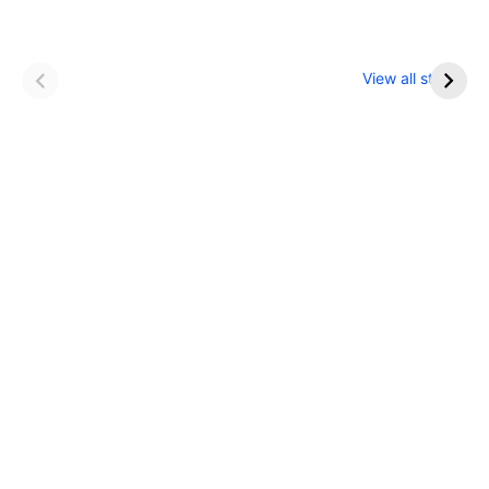
इन नौकरी में मिलता है IAS
खाना खाने के बाद भूलकर
से ज्यादा सैलरी
भी न करें ये काम
View all stories