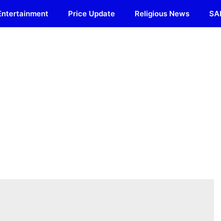
Entertainment
Price Update
Religious News
SA