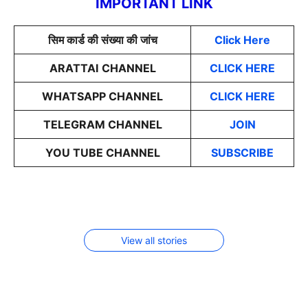
IMPORTANT LINK
सिम कार्ड की संख्या की जांच
Click Here
ARATTAI
CHANNEL
CLICK HERE
WHATSAPP CHANNEL
CLICK HERE
TELEGRAM CHANNEL
JOIN
YOU TUBE CHANNEL
SUBSCRIBE
इन नौकरी में
खाना खाने
पैर में काला
2026 में
सुखी खांसी
मिलता है
के बाद
धागा पहनने
लंच होने
तुरंत होगा
IAS से
भूलकर भी
के फायदे
वाली सबसे
ठीक- बस ये
ज्यादा
न करें ये
सस्ती बाइक
आजमाएं
सैलरी
काम
View all stories