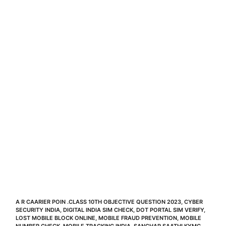
A R CAARIER POIN .CLASS 10TH OBJECTIVE QUESTION 2023
,
CYBER
SECURITY INDIA
,
DIGITAL INDIA SIM CHECK
,
DOT PORTAL SIM VERIFY
,
LOST MOBILE BLOCK ONLINE
,
MOBILE FRAUD PREVENTION
,
MOBILE
NUMBER CHECK
,
MOBILE TRACKING INDIA
,
SANCHAR SAATHI KYMC
,