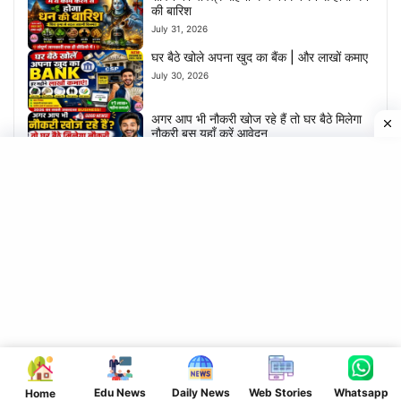
की बारिश
July 31, 2026
घर बैठे खोले अपना खुद का बैंक | और लाखों कमाए
July 30, 2026
अगर आप भी नौकरी खोज रहे हैं तो घर बैठे मिलेगा
नौकरी बस यहाँ करें आवेदन
July 29, 2026
गुरु पुर्णिमा क्यों मनाया जाता है? गुरु पुर्णिमा के दिन
ये काम करने से होगी धन की बारिश
July 28, 2026
घर बैठे ऑनलाइन लोन ऐसे ले | कहीं जाने की झंझट
नहीं
July 28, 2026
Bihar board matric inter exam 2027 |
Dummy registration card Out | Direct
link to download
July 26, 2026
पैसो की होगी बारिश- आज से घर में रखे ये चिजें-
नहीं आएगी गरिबी
Edu News
Daily News
Web Stories
Whatsapp
Home
July 24, 2026