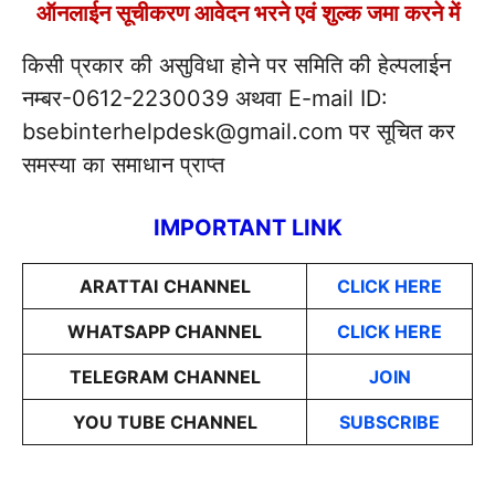
ऑनलाईन सूचीकरण आवेदन भरने एवं शुल्क जमा करने में
किसी प्रकार की असुविधा होने पर समिति की हेल्पलाईन
नम्बर-0612-2230039 अथवा E-mail ID:
bsebinterhelpdesk@gmail.com पर सूचित कर
समस्या का समाधान प्राप्त
IMPORTANT LINK
ARATTAI
CHANNEL
CLICK HERE
WHATSAPP CHANNEL
CLICK HERE
TELEGRAM CHANNEL
JOIN
YOU TUBE CHANNEL
SUBSCRIBE
इन नौकरी में
खाना खाने
पैर में काला
2026 में
सुखी खांसी
मिलता है
के बाद
धागा पहनने
लंच होने
तुरंत होगा