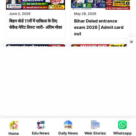
June 2, 2026
May 28, 2026
बिहार बोर्ड 11वीं में दाखिला के लिए
Bihar Deled entrance
सेकेंड मेरिट लिस्ट जारी- अंतिम मौका
exam 2026 | Admit card
out
May 19, 2026
May 17, 2026
डीएलएड संयुक्त प्रवेश परीक्षा 8 जून
बिहार में दारोगा- सिपाही के 38 हजार
से देखें नया परीक्षा पैटर्न
पद पर बम्पर बहाली- जल्दी करें
आवेदन
Leave a Comment
Comment
Edu News
Daily News
Web Stories
Whatsapp
Home