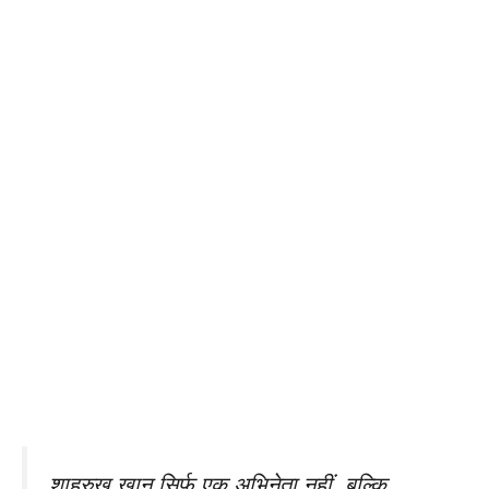
शाहरुख़ ख़ान सिर्फ़ एक अभिनेता नहीं, बल्कि