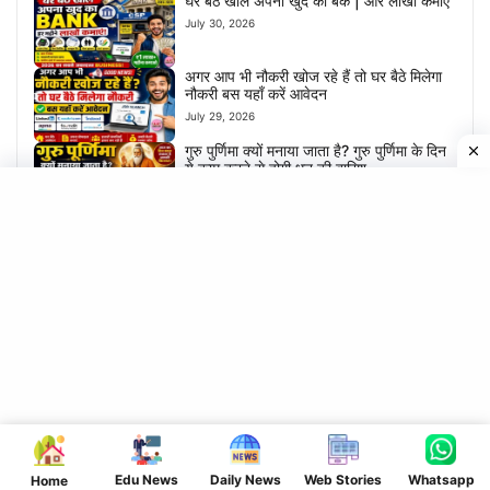
घर बैठे खोले अपना खुद का बैंक | और लाखों कमाए
July 30, 2026
अगर आप भी नौकरी खोज रहे हैं तो घर बैठे मिलेगा
नौकरी बस यहाँ करें आवेदन
July 29, 2026
गुरु पुर्णिमा क्यों मनाया जाता है? गुरु पुर्णिमा के दिन
ये काम करने से होगी धन की बारिश
July 28, 2026
घर बैठे ऑनलाइन लोन ऐसे ले | कहीं जाने की झंझट
नहीं
July 28, 2026
Bihar board matric inter exam 2027 |
Dummy registration card Out | Direct
link to download
July 26, 2026
पैसो की होगी बारिश- आज से घर में रखे ये चिजें-
नहीं आएगी गरिबी
July 24, 2026
इंवेस्टर कैसे बने? कम पैसा इंवेस्ट करके बने एक
सफल इंवेस्टर
Edu News
Daily News
Web Stories
Whatsapp
Home