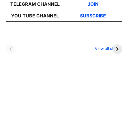
TELEGRAM CHANNEL
JOIN
YOU TUBE CHANNEL
SUBSCRIBE
इन नौकरी में मिलता है IAS
खाना खाने के बाद भूलकर
से ज्यादा सैलरी
भी न करें ये काम
View all stories