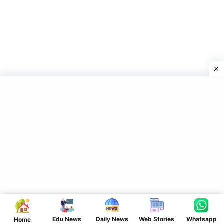
40 करोड़ कर्मचारियों को लाभ
,
A R CAARIER POIN .CLASS 10TH OBJECTIVE
QUESTION 2023
,
A R CARRIER POINT
,
BHARAT LABOUR REFORM 2025
,
BREAKING NEWS LABOUR LAW
,
EMPLOYMENT NEWS INDIA
,
LABOUR
CODE 2025 EXPLAINED
,
LABOUR CODE BENEFITS HINDI
,
LABOUR LAW
BENEFITS INDIA
,
MINIMUM WAGE GUARANTEE INDIA
,
MINIMUM WAGE
NEW RULE INDIA
,
MODI GOVERNMENT LABOUR LAW
,
NARENDRA MODI
NEWS
,
NEW LABOUR CODE 2025
,
NEW LABOUR CODE UPDATE
,
PLATFORM WORKERS NEW LAW
,
SUMIT SIR
,
WORKERS RIGHTS INDIA
,
आज
की बड़ी खबर
,
गिग वर्कर्स कानून 2025
,
नया श्रम कानून 2025
,
नया श्रम कानून लागू
,
नया श्रम कानून
लागू | सभी श्रमिक को मिलेगा ये ये लाभ
,
न्यूनतम वेतन की गारंटी लागू
,
न्यूनतम वेतन गारंटी
,
श्रम कानून
लागू
,
सभी श्रमिक को मिलेगा ये ये लाभ
,
सभी श्रमिकों को लाभ
,
सुधार : केंद्र सरकार ने नए श्रम कानून
अधिसूचित किए
Edu News
Daily News
Web Stories
Whatsapp
Home