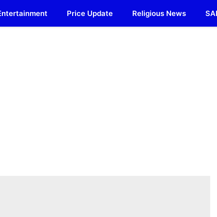
Entertainment
Price Update
Religious News
SA