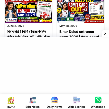
June 2, 2026
May 28, 2026
बिहार बोर्ड 11वीं में दाखिला के लिए
Bihar Deled entrance
सेकेंड मेरिट लिस्ट जारी- अंतिम मौका
exam 2026 | Admit card
out
May 19, 2026
May 17, 2026
डीएलएड संयुक्त प्रवेश परीक्षा 8 जून
बिहार में दारोगा- सिपाही के 38 हजार
से देखें नया परीक्षा पैटर्न
पद पर बम्पर बहाली- जल्दी करें
आवेदन
Edu News
Daily News
Web Stories
Whatsapp
Home