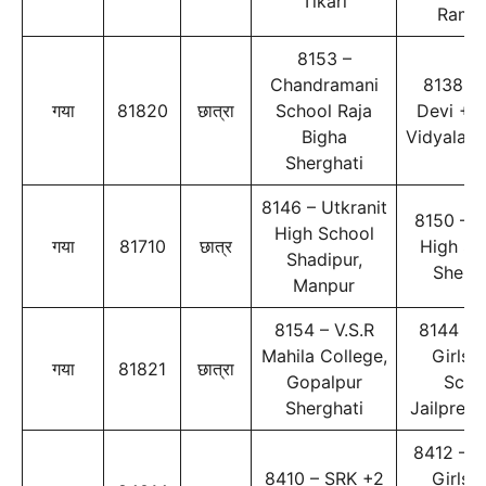
Tikari
Rami
8153 –
Chandramani
8138 – 
गया
81820
छात्रा
School Raja
Devi +2
Bigha
Vidyalaya
Sherghati
8146 – Utkranit
8150 – R
High School
गया
81710
छात्र
High Sc
Shadipur,
Shergh
Manpur
8154 – V.S.R
8144 – 
Mahila College,
Girls 
गया
81821
छात्रा
Gopalpur
Scho
Sherghati
Jailpress
8412 – P
8410 – SRK +2
Girls 