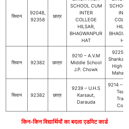
SCHOOL CUM
SCHOOL
92048,
INTER
INT
सिवान
छात्र
92358
COLLEGE
COLL
HILSAR,
HILSA
BHAGWANPUR
BHAGWA
HAT
HA
9225 –
9210 – A.V.M
Shankar 
सिवान
92382
छात्रा
Middle School
High Sc
J.P. Chowk
Maharaj
9214 – Ba
9239 – U.H.S
Teach
सिवान
92382
छात्र
Karsaut,
Train
Darauda
Colle
किन-किन विद्यार्थियों का बदला एडमिट कार्ड