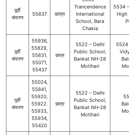
Trancendence
5534 – M
पूर्वी
55837
छात्रा
International
High Sc
चंपारण
School, Bara
Pipr
Chakia
55936,
5522 – Delhi
5524 – 
55829,
पूर्वी
Public School,
Vidyap
55831,
छात्र
चंपारण
Bankat NH-28
Balga
55071,
Motihari
Motih
55437
55024,
55841,
5522 – Delhi
55920,
5522
पूर्वी
Public School,
55922.
छात्र
Balga
चंपारण
Bankat NH-28
55933,
Motih
Motihari
55934,
55420