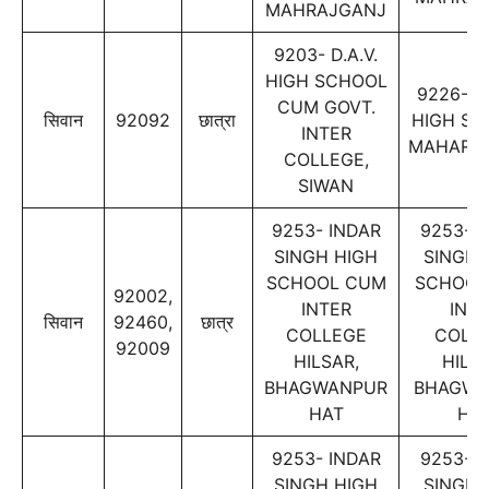
MAHRAJGANJ
9203- D.A.V.
HIGH SCHOOL
9226- S.
CUM GOVT.
सिवान
92092
छात्रा
HIGH SC
INTER
MAHARA
COLLEGE,
SIWAN
9253- INDAR
9253- 
SINGH HIGH
SINGH 
SCHOOL CUM
SCHOOL
92002,
INTER
INT
सिवान
92460,
छात्र
COLLEGE
COLL
92009
HILSAR,
HILSA
BHAGWANPUR
BHAGWA
HAT
HA
9253- INDAR
9253- 
SINGH HIGH
SINGH 