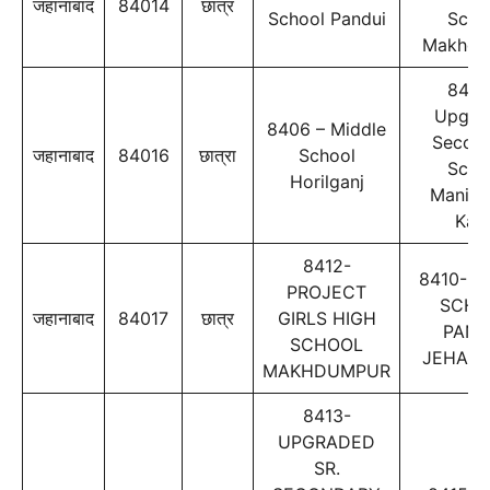
जहानाबाद
84014
छात्र
School Pandui
Scho
Makhdu
8407
Upgra
8406 – Middle
Secon
जहानाबाद
84016
छात्रा
School
Scho
Horilganj
Maniy
Kak
8412-
8410- S
PROJECT
SCHO
जहानाबाद
84017
छात्र
GIRLS HIGH
PAND
SCHOOL
JEHAN
MAKHDUMPUR
8413-
UPGRADED
SR.