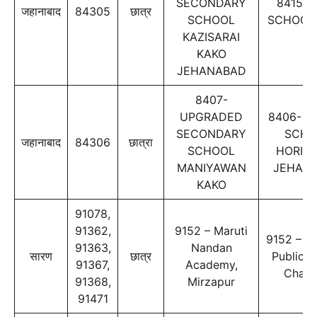
SECONDARY
8415- 
जहानाबाद
84305
छात्र
SCHOOL
SCHOOL
KAZISARAI
ΚΑΚΟ
JEHANABAD
8407-
UPGRADED
8406- M
SECONDARY
SCHO
जहानाबाद
84306
छात्रा
SCHOOL
HORIL
MANIYAWAN
JEHAN
KAKO
91078,
91362,
9152 – Maruti
9152 – N
91363,
Nandan
सारण
छात्र
Public S
91367,
Academy,
Chain
91368,
Mirzapur
91471