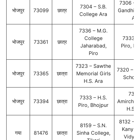
7306 – S
7304 – S.B.
भोजपुर
73099
छात्र
Gandhi C
College Ara
Ara
7336 – M.G.
College
7333 – 
भोजपुर
73361
छात्र
Jaharabad,
Piro, Bh
Piro
7323 – Sawthe
7320 – H.
भोजपुर
73365
छात्रा
Memorial Girls
School
H.S. Ara
7321
7333 – H.S.
भोजपुर
73394
छात्रा
Amirchand
Piro, Bhojpur
H.S. 
8132 – R
8159 – S.N.
Kanya 
गया
81476
छात्रा
Sinha College,
Vidyal