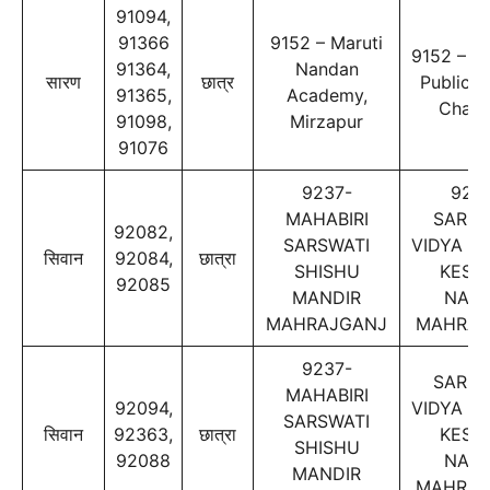
91094,
91366
9152 – Maruti
9152 – N
91364,
Nandan
सारण
छात्र
Public S
91365,
Academy,
Chain
91098,
Mirzapur
91076
9237-
923
MAHABIRI
SARSW
92082,
SARSWATI
VIDYA M
सिवान
92084,
छात्रा
SHISHU
KESH
92085
MANDIR
NAGA
MAHRAJGANJ
MAHRAJ
9237-
SARSW
MAHABIRI
92094,
VIDYA M
SARSWATI
सिवान
92363,
छात्रा
KESH
SHISHU
92088
NAGA
MANDIR
MAHRAJ