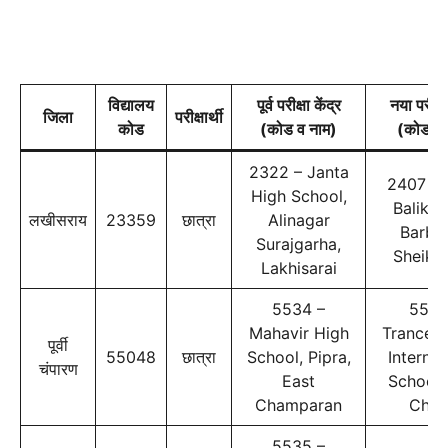
विद्यालय
पूर्व परीक्षा केंद्र
नया परीक्षा
जिला
परीक्षार्थी
कोड
(कोड व नाम)
(कोड व 
2322 – Janta
2407 – T
High School,
Balika 
लखीसराय
23359
छात्रा
Alinagar
Barbig
Surajgarha,
Sheikh
Lakhisarai
5534 –
5535
Mahavir High
Trancen
पूर्वी
55048
छात्रा
School, Pipra,
Internat
चंपारण
East
School,
Champaran
Chak
5535 –