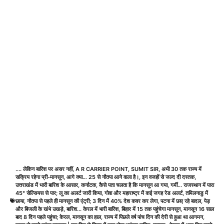
.... लेकिन बारिश पर असर नहीं
,
A R CARRIER POINT
,
SUMIT SIR
,
अभी 30 तक राज्य में
सक्रिय रहेगा प्री-मानसून
,
आगे क्या… 25 से नौतपा आने वाला है।
,
इन वजहों से जल्द दी दस्तक
,
उत्तराखंड में भारी बारिश के आसार
,
कर्नाटक
,
कैसे पता चलता है कि मानसून आ गया
,
गर्मी... राजस्थान में पारा
45° सेल्सियस से पार; लू का अलर्ट जारी किया
,
गोवा और महाराष्ट्र में कई जगह रेड अलर्ट
,
तमिलनाडु में
छाया
,
नौतपा से पहले ही मानसून की एंट्री; 3 दिन में 40% देश कवर कर लेगा
,
पटना में छाए रहे बादल
,
पेड़
और बिजली के खंभे उखड़े
,
बारिश... केरल में भारी बारिश
,
बिहार में 15 तक पहुंचेगा मानसून
,
मानसून 16 साल
बाद 8 दिन पहले पहुंचा; केरल
,
मानसून का हाल
,
राज्य में पिछले वर्ष पांच दिन की देरी से हुआ था आगमन
,