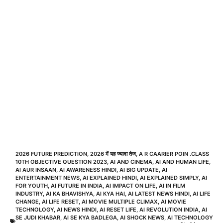
2026 FUTURE PREDICTION
,
2026 में यह ज्यादा तेज
,
A R CAARIER POIN .CLASS
10TH OBJECTIVE QUESTION 2023
,
AI AND CINEMA
,
AI AND HUMAN LIFE
,
AI AUR INSAAN
,
AI AWARENESS HINDI
,
AI BIG UPDATE
,
AI
ENTERTAINMENT NEWS
,
AI EXPLAINED HINDI
,
AI EXPLAINED SIMPLY
,
AI
FOR YOUTH
,
AI FUTURE IN INDIA
,
AI IMPACT ON LIFE
,
AI IN FILM
INDUSTRY
,
AI KA BHAVISHYA
,
AI KYA HAI
,
AI LATEST NEWS HINDI
,
AI LIFE
CHANGE
,
AI LIFE RESET
,
AI MOVIE MULTIPLE CLIMAX
,
AI MOVIE
TECHNOLOGY
,
AI NEWS HINDI
,
AI RESET LIFE
,
AI REVOLUTION INDIA
,
AI
SE JUDI KHABAR
,
AI SE KYA BADLEGA
,
AI SHOCK NEWS
,
AI TECHNOLOGY