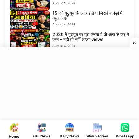
August 5, 2026
15 ऐसे यूट्यूब चैनल आइडिया जिसपे करोड़ों में
व्यूज़ आएंगे
August 4, 2026
2026 में यूट्यूब पर ग्रो करना है तो आज से करें ये
काम – नहीं तो नहीं आएगा views
August 3, 2026
श्रावणी मेला का विडियो बनाए | और लाखों का
इनाम पाएं – जल्दी करें आवेदन
August 1, 2026
सावन का पवित्र महिना में ये काम करने से होगा धन
की बारिश
July 31, 2026
घर बैठे खोले अपना खुद का बैंक | और लाखों कमाए
July 30, 2026
अगर आप भी नौकरी खोज रहे हैं तो घर बैठे मिलेगा
नौकरी बस यहाँ करें आवेदन
July 29, 2026
Edu News
Daily News
Web Stories
Whatsapp
Home