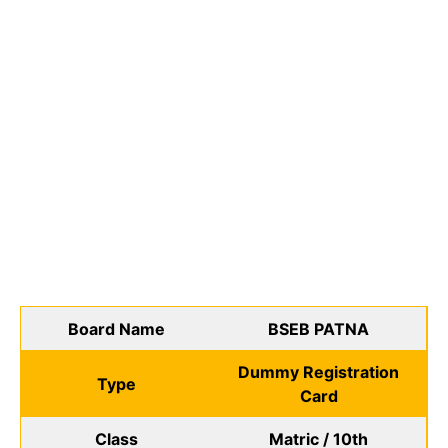
Board Name
BSEB PATNA
Dummy Registration
Type
Card
Class
Matric / 10th