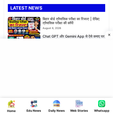
LATEST NEWS
बिहार बोर्ड त्रैमासिक परीक्षा का रिजल्ट | देखिए
त्रैमासिक परीक्षा की कॉपी
August 6, 2026
Chat GPT और Gemini App से ऐसे कमाए घर
बैठे पैसे – वो भी लाखों में
August 5, 2026
15 ऐसे यूट्यूब चैनल आइडिया जिसपे करोड़ों में
व्यूज़ आएंगे
August 4, 2026
2026 में यूट्यूब पर ग्रो करना है तो आज से करें ये
काम – नहीं तो नहीं आएगा views
August 3, 2026
श्रावणी मेला का विडियो बनाए | और लाखों का
इनाम पाएं – जल्दी करें आवेदन
August 1, 2026
सावन का पवित्र महिना में ये काम करने से होगा धन
की बारिश
Edu News
Daily News
Web Stories
Whatsapp
Home