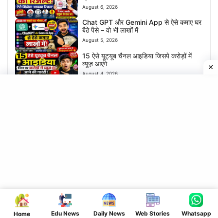
August 6, 2026
Chat GPT और Gemini App से ऐसे कमाए घर
बैठे पैसे – वो भी लाखों में
August 5, 2026
15 ऐसे यूट्यूब चैनल आइडिया जिसपे करोड़ों में
व्यूज़ आएंगे
August 4, 2026
2026 में यूट्यूब पर ग्रो करना है तो आज से करें ये
काम – नहीं तो नहीं आएगा views
August 3, 2026
श्रावणी मेला का विडियो बनाए | और लाखों का
इनाम पाएं – जल्दी करें आवेदन
August 1, 2026
सावन का पवित्र महिना में ये काम करने से होगा धन
की बारिश
July 31, 2026
घर बैठे खोले अपना खुद का बैंक | और लाखों कमाए
July 30, 2026
Edu News
Daily News
Web Stories
Whatsapp
Home