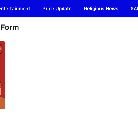
Entertainment
Price Update
Religious News
SA
 Form