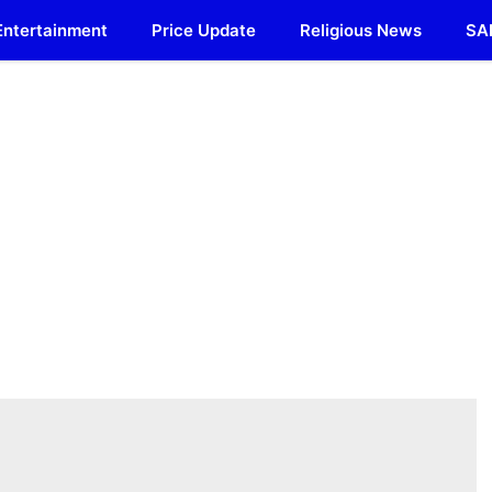
Entertainment
Price Update
Religious News
SA