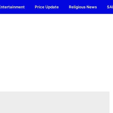
Entertainment
Price Update
Religious News
SA