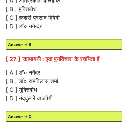
[ A ] ओमप्रकाश वाल्मीकि
[ B ] मुक्तिबोध
[ C ] हजारी प्रसाद द्विवेदी
[ D ] डॉ० नगेन्द्र
Answer ⇒ B
[ 27 ] ‘कामायनी : एक पुनर्विचार’ के रचयिता हैं
[ A ] डॉ० नगेंद्र
[ B ] डॉ० रामविलास शर्मा
[ C ] मुक्तिबोध
[ D ] नंददुलारे वाजपेयी
Answer ⇒ C