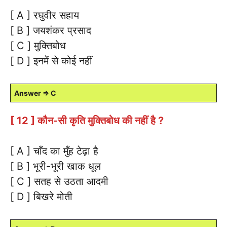
[ A ] रघुवीर सहाय
[ B ] जयशंकर प्रसाद
[ C ] मुक्तिबोध
[ D ] इनमें से कोई नहीं
Answer ⇒ C
[ 12 ] कौन-सी कृति मुक्तिबोध की नहीं है ?
[ A ] चाँद का मुँह टेढ़ा है
[ B ] भूरी-भूरी खाक धूल
[ C ] सतह से उठता आदमी
[ D ] बिखरे मोती