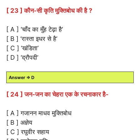
[ 23 ] कौन-सी कृति मुक्तिबोध की है ?
[ A ] ‘चाँद का मुँह टेढ़ा है’
[ B ] ‘रास्ता इधर से है’
[ C ] ‘खंडिता’
[ D ] ‘द्रौपदी’
Answer ⇒ D
[ 24 ] जन-जन का चेहरा एक के रचनाकार है-
[ A ] गजानन माधव मुक्तिबोध
[ B ] अज्ञेय
[ C ] रघुवीर सहाय