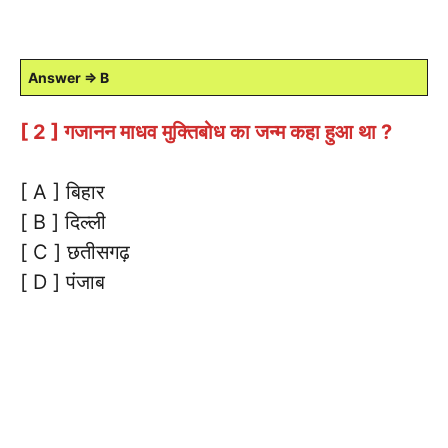
Answer ⇒ B
[ 2 ] गजानन माधव मुक्तिबोध का जन्म कहा हुआ था ?
[ A ] बिहार
[ B ] दिल्ली
[ C ] छतीसगढ़
[ D ] पंजाब