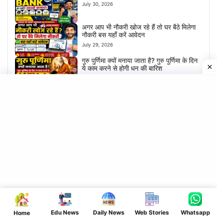
July 30, 2026
अगर आप भी नौकरी खोज रहे हैं तो घर बैठे मिलेगा
नौकरी बस यहाँ करें आवेदन
July 29, 2026
गुरु पुर्णिमा क्यों मनाया जाता है? गुरु पुर्णिमा के दिन
ये काम करने से होगी धन की बारिश
July 28, 2026
घर बैठे ऑनलाइन लोन ऐसे ले | कहीं जाने की झंझट
नहीं
July 28, 2026
Bihar board matric inter exam 2027 |
Dummy registration card Out | Direct
link to download
July 26, 2026
पैसो की होगी बारिश- आज से घर में रखे ये चिजें-
नहीं आएगी गरिबी
July 24, 2026
इंवेस्टर कैसे बने? कम पैसा इंवेस्ट करके बने एक
सफल इंवेस्टर
July 24, 2026
Edu News
Daily News
Web Stories
Whatsapp
Home