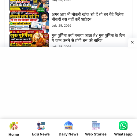
अगर आप भी नौकरी खोज रहे हैं तो घर बैठे मिलेगा
नौकरी बस यहाँ करें आवेदन
July 29, 2026
गुरु पुर्णिमा क्यों मनाया जाता है? गुरु पुर्णिमा के दिन
ये काम करने से होगी धन की बारिश
July 28, 2026
घर बैठे ऑनलाइन लोन ऐसे ले | कहीं जाने की झंझट
नहीं
July 28, 2026
Bihar board matric inter exam 2027 |
Dummy registration card Out | Direct
link to download
July 26, 2026
पैसो की होगी बारिश- आज से घर में रखे ये चिजें-
नहीं आएगी गरिबी
July 24, 2026
इंवेस्टर कैसे बने? कम पैसा इंवेस्ट करके बने एक
सफल इंवेस्टर
July 24, 2026
Edu News
Daily News
Web Stories
Whatsapp
Home