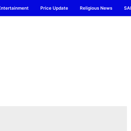
Entertainment
Price Update
Religious News
SA