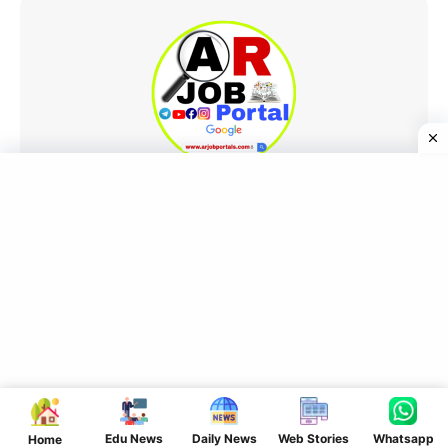
arcarrierpoint
For Feedback - feedback@example.com
Join WhatsApp
Join Now
Join Telegram
Join Now
Edu News
Daily News
Web Stories
Whatsapp
Home