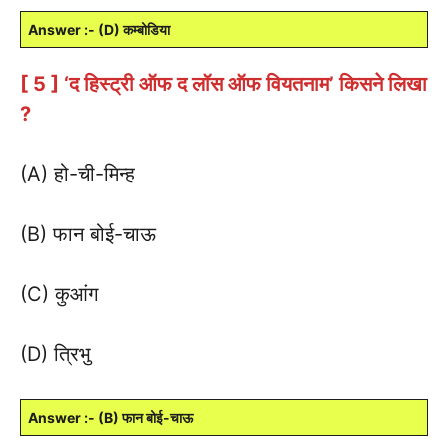
Answer :- (D) कम्बोडिया
[ 5 ] ‘द हिस्ट्री ऑफ द लॉस ऑफ वियतनाम’ किसने लिखा
?
(A) हो-ची-मिन्ह
(B) फान बोई-चाऊ
(C) कुआंग
(D) त्रिभु
Answer :- (B) फान बोई-चाऊ