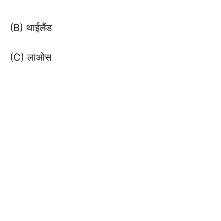
(B) थाईलैंड
(C) लाओस