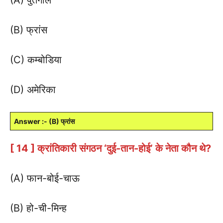
(B) फ्रांस
(C) कम्बोडिया
(D) अमेरिका
Answer :- (B) फ्रांस
[ 14 ] क्रांतिकारी संगठन ‘दुई-तान-होई’ के नेता कौन थे?
(A) फान-बोई-चाऊ
(B) हो-ची-मिन्ह