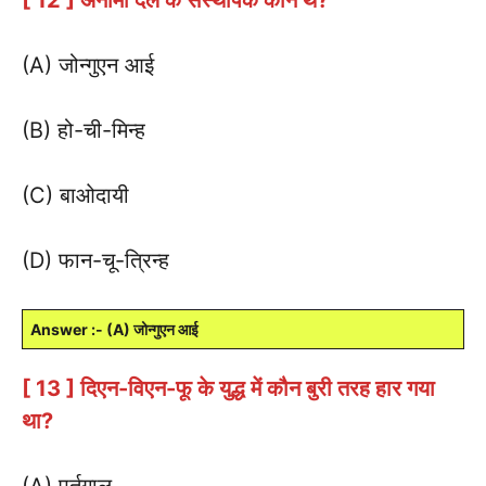
(A) जोन्गुएन आई
(B) हो-ची-मिन्ह
(C) बाओदायी
(D) फान-चू-त्रिन्ह
Answer :- (A) जोन्गुएन आई
[ 13 ] दिएन-विएन-फू के युद्ध में कौन बुरी तरह हार गया
था?
(A) पुर्तगाल