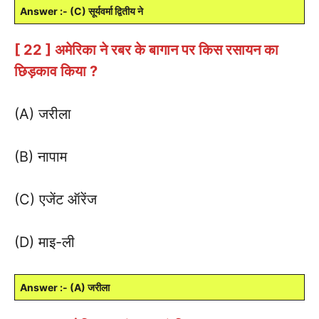
Answer :- (C) सूर्यवर्मा द्वितीय ने
[ 22 ] अमेरिका ने रबर के बागान पर किस रसायन का
छिड़काव किया ?
(A) जरीला
(B) नापाम
(C) एजेंट ऑरेंज
(D) माइ-ली
Answer :- (A) जरीला