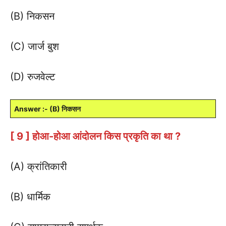
(B) निकसन
(C) जार्ज बुश
(D) रुजवेल्ट
Answer :- (B) निकसन
[ 9 ] होआ-होआ आंदोलन किस प्रकृति का था ?
(A) क्रांतिकारी
(B) धार्मिक