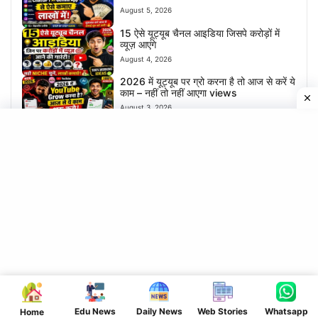
August 5, 2026
15 ऐसे यूट्यूब चैनल आइडिया जिसपे करोड़ों में
व्यूज़ आएंगे
August 4, 2026
2026 में यूट्यूब पर ग्रो करना है तो आज से करें ये
काम – नहीं तो नहीं आएगा views
August 3, 2026
श्रावणी मेला का विडियो बनाए | और लाखों का
इनाम पाएं – जल्दी करें आवेदन
August 1, 2026
सावन का पवित्र महिना में ये काम करने से होगा धन
की बारिश
July 31, 2026
घर बैठे खोले अपना खुद का बैंक | और लाखों कमाए
July 30, 2026
अगर आप भी नौकरी खोज रहे हैं तो घर बैठे मिलेगा
नौकरी बस यहाँ करें आवेदन
July 29, 2026
Edu News
Daily News
Web Stories
Whatsapp
Home