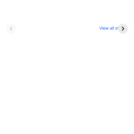
इन नौकरी में मिलता है IAS
खाना खाने के बाद भूलकर
से ज्यादा सैलरी
भी न करें ये काम
View all stories