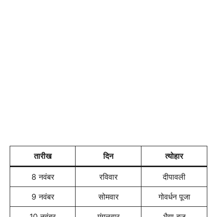
तारीख
दिन
त्योहार
8 नवंबर
रविवार
दीपावली
9 नवंबर
सोमवार
गोवर्धन पूजा
10 नवंबर
मंगलवार
भैया दूज