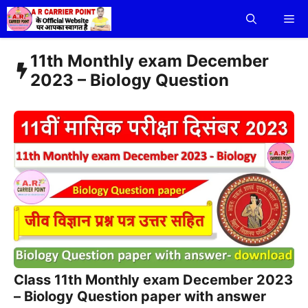
Skip
Me
to
content
11th Monthly exam December
2023 – Biology Question
Class 11th Monthly exam December 2023
– Biology Question paper with answer