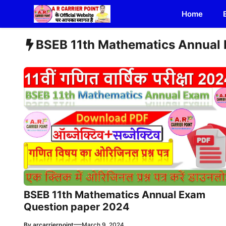
Skip
Home
to
content
BSEB 11th Mathematics Annual
BSEB 11th Mathematics Annual Exam
Question paper 2024
—
By
arcarrierpoint
March 9, 2024