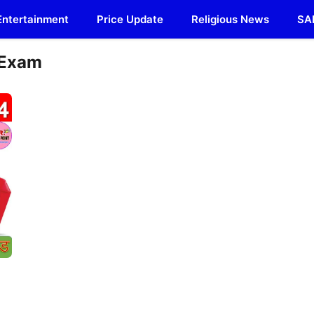
Entertainment
Price Update
Religious News
SA
 Exam