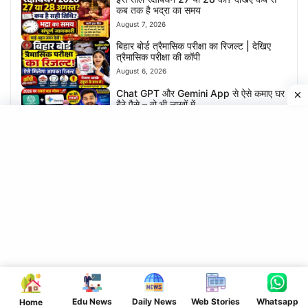
कब तक है भद्रा का समय
August 7, 2026
बिहार बोर्ड त्रैमासिक परीक्षा का रिजल्ट | देखिए
त्रैमासिक परीक्षा की कॉपी
August 6, 2026
Chat GPT और Gemini App से ऐसे कमाए घर
बैठे पैसे – वो भी लाखों में
August 5, 2026
15 ऐसे यूट्यूब चैनल आइडिया जिसपे करोड़ों में
व्यूज़ आएंगे
August 4, 2026
2026 में यूट्यूब पर ग्रो करना है तो आज से करें ये
काम – नहीं तो नहीं आएगा views
August 3, 2026
श्रावणी मेला का विडियो बनाए | और लाखों का
इनाम पाएं – जल्दी करें आवेदन
August 1, 2026
सावन का पवित्र महिना में ये काम करने से होगा धन
की बारिश
Edu News
Daily News
Web Stories
Whatsapp
Home
July 31, 2026