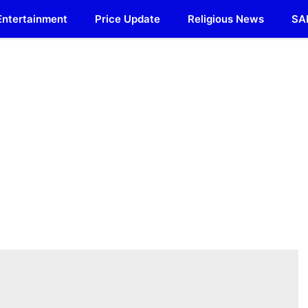
Entertainment
Price Update
Religious News
SA