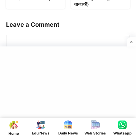
जानकारी)
Leave a Comment
Comment
Name
Email
Website
Edu News
Daily News
Web Stories
Whatsapp
Home