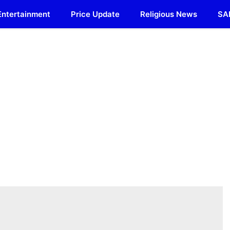
Entertainment
Price Update
Religious News
SA