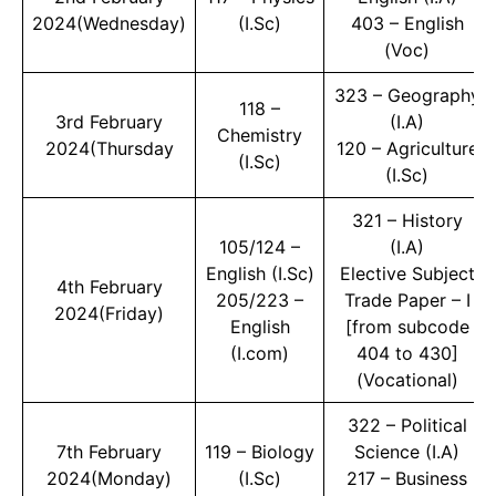
2024(Wednesday)
(I.Sc)
403 – English
(Voc)
323 – Geography
118 –
3rd February
(I.A)
Chemistry
2024(Thursday
120 – Agriculture
(I.Sc)
(I.Sc)
321 – History
105/124 –
(I.A)
English (I.Sc)
Elective Subject
4th February
205/223 –
Trade Paper – I
2024(Friday)
English
[from subcode
(I.com)
404 to 430]
(Vocational)
322 – Political
7th February
119 – Biology
Science (I.A)
2024(Monday)
(I.Sc)
217 – Business