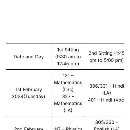
1st Sitting
2nd Sitting (1:45
Date and Day
(9:30 am to
pm to 5:00 pm)
12:45 pm)
121 –
Mathematics
306/331 – Hindi
1st February
(I.Sc)
(I.A)
2024(Tuesday)
327 –
401 – Hindi (Voc)
Mathematics
(I.A)
305/330 –
2nd February
117 – Physics
English (I.A)