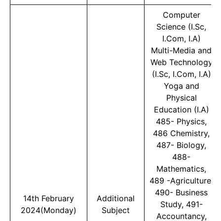
Computer
Science (I.Sc,
I.Com, I.A)
Multi-Media and
Web Technology
(I.Sc, I.Com, I.A)
Yoga and
Physical
Education (I.A)
485- Physics,
486 Chemistry,
487- Biology,
488-
Mathematics,
489 -Agriculture,
490- Business
14th February
Additional
Study, 491-
2024
(Monday)
Subject
Accountancy,