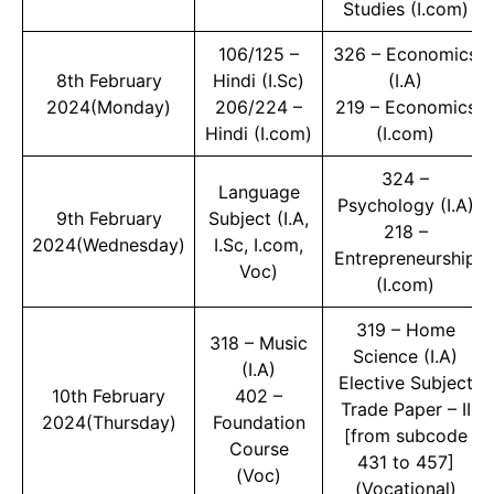
Studies (I.com)
106/125 –
326 – Economics
8th February
Hindi (I.Sc)
(I.A)
2024(Monday)
206/224 –
219 – Economics
Hindi (I.com)
(I.com)
324 –
Language
Psychology (I.A)
9th February
Subject (I.A,
218 –
2024(Wednesday)
I.Sc, I.com,
Entrepreneurship
Voc)
(I.com)
319 – Home
318 – Music
Science (I.A)
(I.A)
Elective Subject
10th February
402 –
Trade Paper – II
2024(Thursday)
Foundation
[from subcode
Course
431 to 457]
(Voc)
(Vocational)