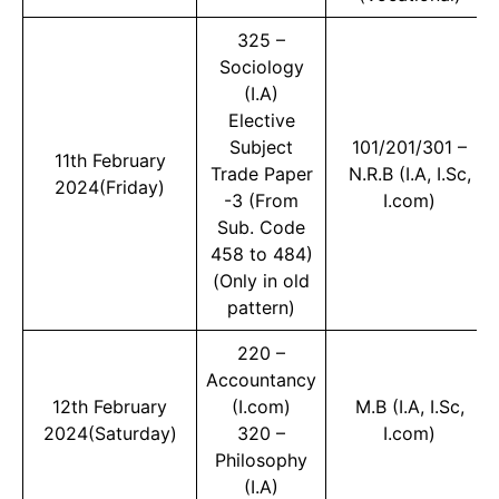
325 –
Sociology
(I.A)
Elective
Subject
101/201/301 –
11th February
Trade Paper
N.R.B (I.A, I.Sc,
2024(Friday)
-3 (From
I.com)
Sub. Code
458 to 484)
(Only in old
pattern)
220 –
Accountancy
12th February
(I.com)
M.B (I.A, I.Sc,
2024(Saturday)
320 –
I.com)
Philosophy
(I.A)