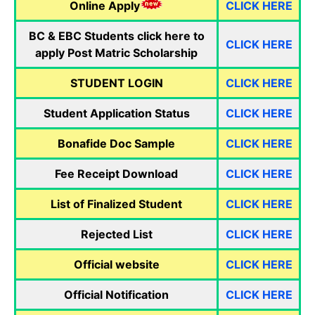
Online Apply
CLICK HERE
BC & EBC Students click here to
CLICK HERE
apply Post Matric Scholarship
STUDENT LOGIN
CLICK HERE
Student Application Status
CLICK HERE
Bonafide Doc Sample
CLICK HERE
Fee Receipt Download
CLICK HERE
List of Finalized Student
CLICK HERE
Rejected List
CLICK HERE
Official website
CLICK HERE
Official Notification
CLICK HERE