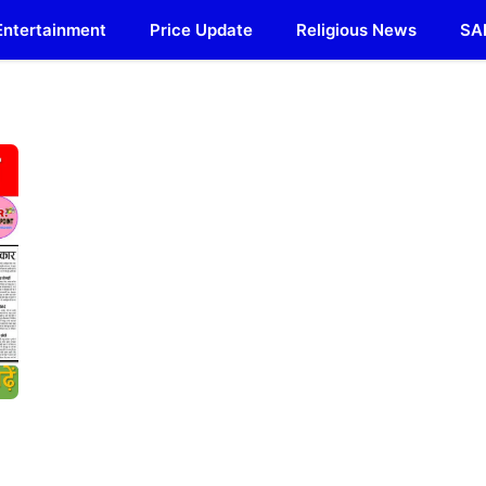
Entertainment
Price Update
Religious News
SA